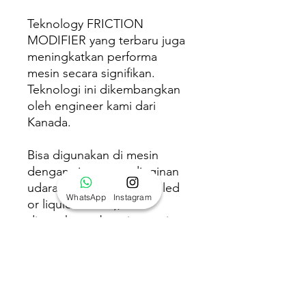
Teknology FRICTION
MODIFIER yang terbaru juga
meningkatkan performa
mesin secara signifikan.
Teknologi ini dikembangkan
oleh engineer kami dari
Kanada.
Bisa digunakan di mesin
dengan sistem pendinginan
udara atau liquid (air cooled
WhatsApp
Instagram
or liquid cooled), bisa
digunakan sebagai pre-mix
dan di tangki pelumas
terpisah.
Takaran rekomendasi
pemakaian :