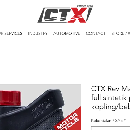
R SERVICES
INDUSTRY
AUTOMOTIVE
CONTACT
STORE /
CTX Rev Max
full sinteti
kopling/be
Kekentalan / SAE
*