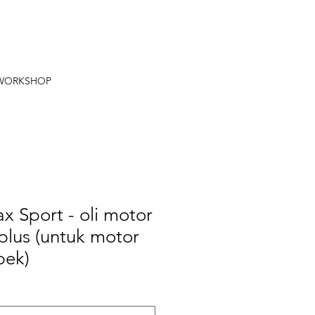
 WORKSHOP
 Sport - oli motor
k plus (untuk motor
bek)